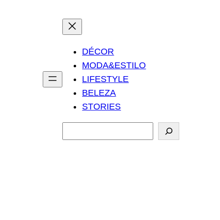
DÉCOR
MODA&ESTILO
LIFESTYLE
BELEZA
STORIES
P
e
s
q
u
i
s