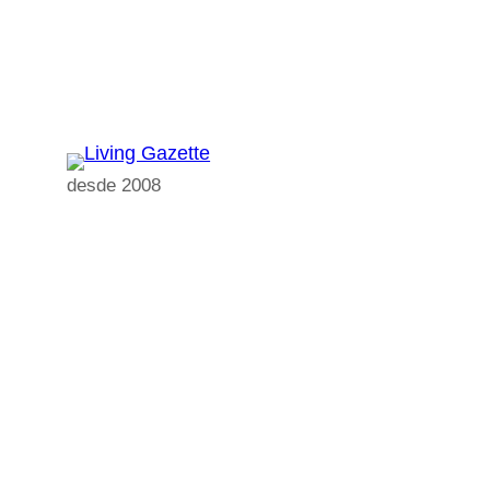
Pular
para
o
conteúdo
desde 2008