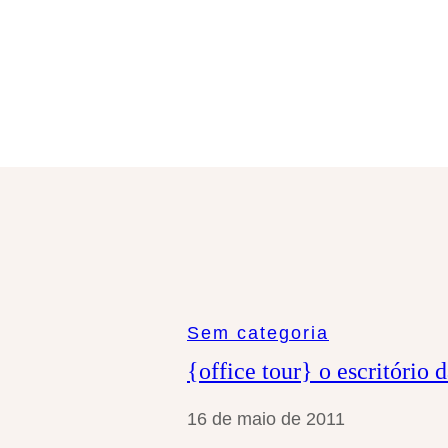
a
r
Sem categoria
{office tour} o escritóri
16 de maio de 2011