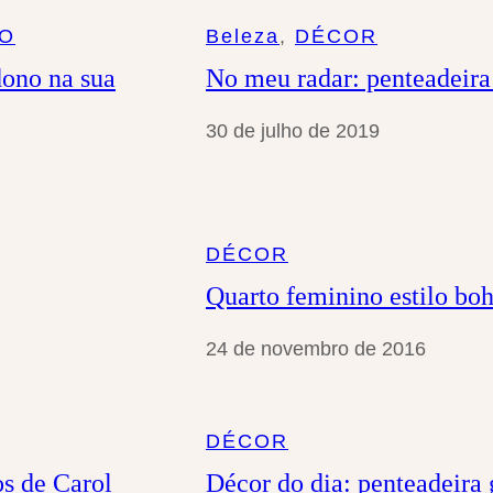
a
ÃO
Beleza
, 
DÉCOR
r
dono na sua
No meu radar: penteadeira
30 de julho de 2019
DÉCOR
Quarto feminino estilo bo
24 de novembro de 2016
DÉCOR
os de Carol
Décor do dia: penteadeir