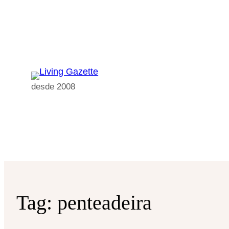
Pular
para
o
conteúdo
desde 2008
Tag:
penteadeira