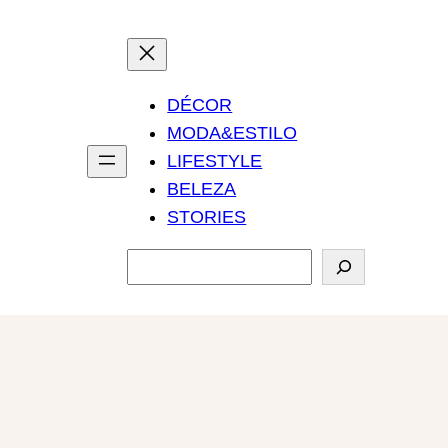
DÉCOR
MODA&ESTILO
LIFESTYLE
BELEZA
STORIES
P
e
s
q
u
i
s