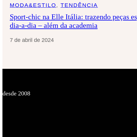
MODA&ESTILO
, 
TENDÊNCIA
Sport-chic na Elle Itália: trazendo peças e
dia-a-dia – além da academia
7 de abril de 2024
desde 2008