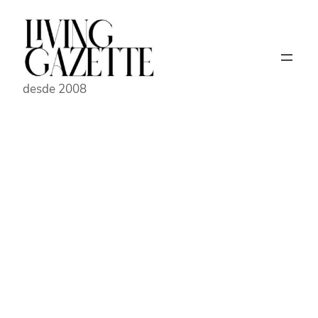
Pular
para
o
conteúdo
desde 2008