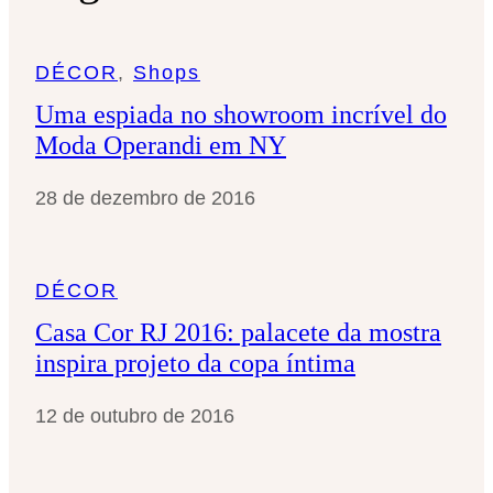
s
a
DÉCOR
, 
Shops
r
Uma espiada no showroom incrível do
Moda Operandi em NY
28 de dezembro de 2016
DÉCOR
Casa Cor RJ 2016: palacete da mostra
inspira projeto da copa íntima
12 de outubro de 2016