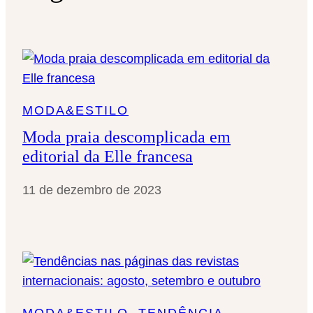
s
a
r
MODA&ESTILO
Moda praia descomplicada em
editorial da Elle francesa
11 de dezembro de 2023
MODA&ESTILO
, 
TENDÊNCIA