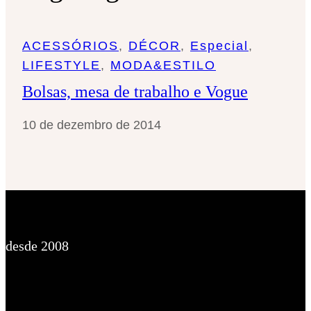
s
a
ACESSÓRIOS
, 
DÉCOR
, 
Especial
, 
r
LIFESTYLE
, 
MODA&ESTILO
Bolsas, mesa de trabalho e Vogue
10 de dezembro de 2014
desde 2008