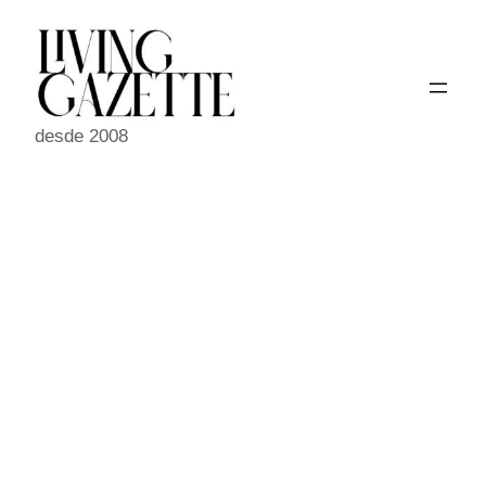
Pular
para
o
conteúdo
desde 2008