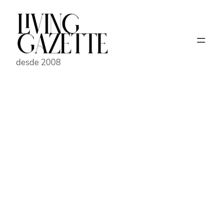
Pular
para
o
conteúdo
desde 2008