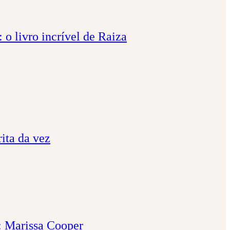
 o livro incrível de Raiza
ita da vez
o: Marissa Cooper