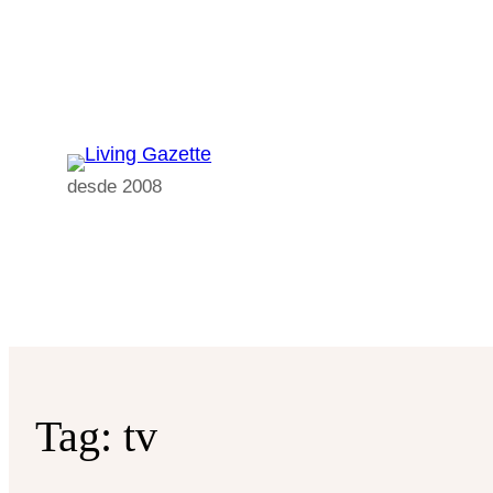
Pular
para
o
conteúdo
desde 2008
Tag:
tv