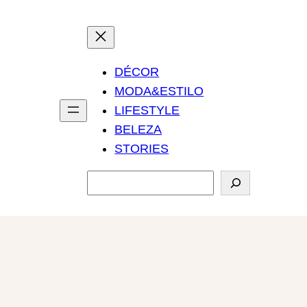
DÉCOR
MODA&ESTILO
LIFESTYLE
BELEZA
STORIES
P
e
s
q
u
i
s