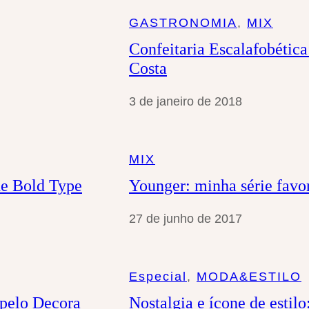
a
GASTRONOMIA
, 
MIX
r
Confeitaria Escalafobética:
Costa
3 de janeiro de 2018
MIX
The Bold Type
Younger: minha série favor
27 de junho de 2017
Especial
, 
MODA&ESTILO
 pelo Decora
Nostalgia e ícone de estil