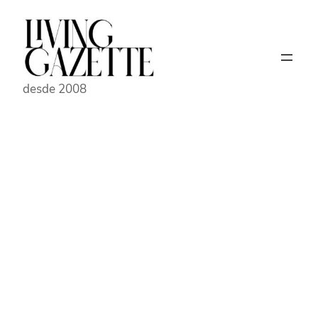
Pular
para
o
conteúdo
desde 2008