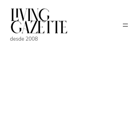
Pular
para
o
conteúdo
desde 2008