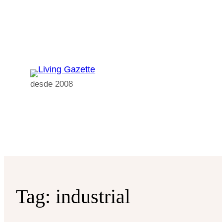
Pular
para
o
conteúdo
desde 2008
Tag:
industrial