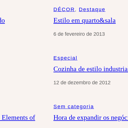
a
DÉCOR
, 
Destaque
r
do
Estilo em quarto&sala
6 de fevereiro de 2013
Especial
Cozinha de estilo industri
12 de dezembro de 2012
Sem categoria
o Elements of
Hora de expandir os negóci