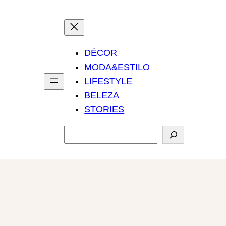
DÉCOR
MODA&ESTILO
LIFESTYLE
BELEZA
STORIES
P
e
s
q
u
i
s