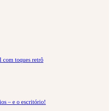
al com toques retrô
os – e o escritório!