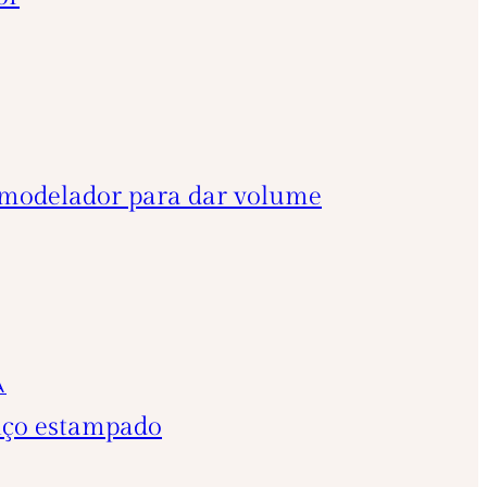
ó modelador para dar volume
A
enço estampado