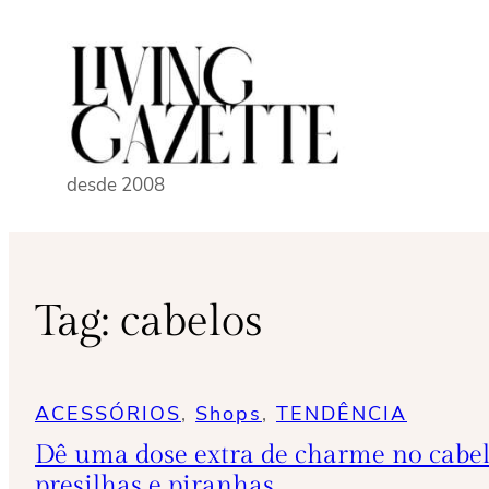
Pular
para
o
conteúdo
desde 2008
Tag:
cabelos
ACESSÓRIOS
, 
Shops
, 
TENDÊNCIA
Dê uma dose extra de charme no cabe
presilhas e piranhas