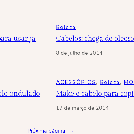
Beleza
para usar já
Cabelos: chega de oleos
8 de julho de 2014
ACESSÓRIOS
, 
Beleza
, 
MO
elo ondulado
Make e cabelo para copia
19 de março de 2014
Próxima página
→