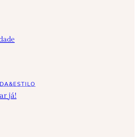
idade
DA&ESTILO
r já!