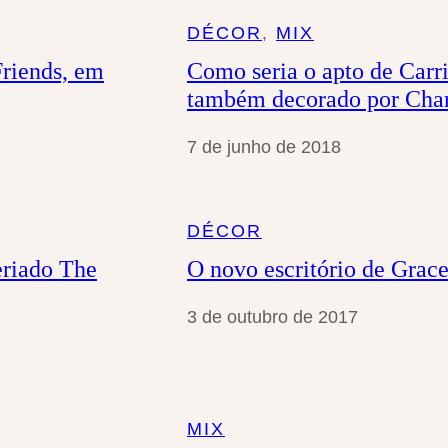
a
DÉCOR
, 
MIX
r
riends, em
Como seria o apto de Carr
também decorado por Char
7 de junho de 2018
DÉCOR
eriado The
O novo escritório de Grac
3 de outubro de 2017
MIX