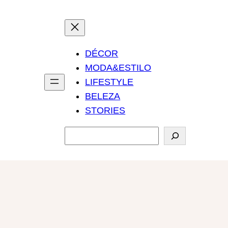
DÉCOR
MODA&ESTILO
LIFESTYLE
BELEZA
STORIES
P
e
s
q
u
i
s