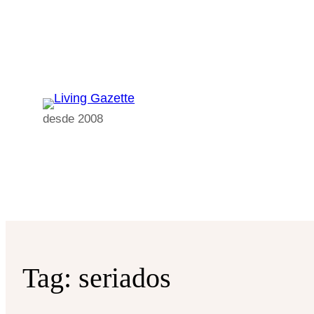
Pular
para
o
conteúdo
desde 2008
Tag:
seriados