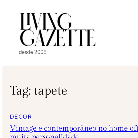
Pular
para
o
conteúdo
desde 2008
Tag:
tapete
DÉCOR
Vintage e contemporâneo no home off
muita personalidade